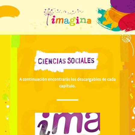
A continuación encontrarás los descargables de cada
capítulo.