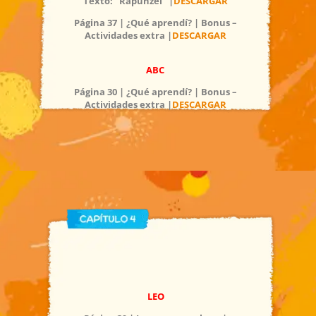
Texto: “Rapunzel”
|
DESCARGAR
Página 37 | ¿Qué aprendí? | Bonus –
Actividades extra |
DESCARGAR
ABC
Página 30 | ¿Qué aprendí? | Bonus –
Actividades extra |
DESCARGAR
LEO