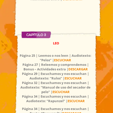
LEO
Página 25 | Leemos o nos leen | Audiotexto:
“Pelos” |
ESCUCHAR
Página 27 | Releemos y comprendemos |
Bonus – Actividades extra |
DESCARGAR
Página 29 | Escuchamos y nos escuchan |
Audiotexto: “Rulos” |
ESCUCHAR
Página 32 | Escuchamos y nos escuchan |
Audiotexto: “Manual de uso del secador de
pelo” |
ESCUCHAR
Página 34 | Escuchamos y nos escuchan |
Audiotexto: “Rapunzel”
|
ESCUCHAR
Página 34 | Escuchamos y nos escuchan |