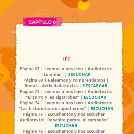
LEO
Página 67 | Leemos o nos leen | Audiotexto:
“Solomán” |
ESCUCHAR
Página 69 | Releemos y comprendemos |
Bonus – Actividades extra |
DESCARGAR
Página 71 | Leemos o nos leen | Audiotexto:
“El zorro y las algarrobas” |
ESCUCHAR
Página 74 | Leemos o nos leen | Audiotexto:
“Las historietas de superhéroes” |
ESCUCHAR
Página 76 | Escuchamos y nos escuchan |
Audiotexto: “Rabanito peryra, el campeón” |
ESCUCHAR
Página 76 | Escuchamos y nos escuchan |