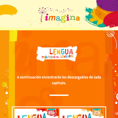
A continuación encontrarás los descargables de cada
capítulo.