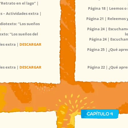
“Retrato en el lago” |
Página 18 | Leemos o 
 – Actividades extra |
Página 21 | Releemos 
diotexto: “Los sueños
Página 24 | Escuchamo
R
l
xto: “Los sueños del
Página 24 | Escucham
des extra |
DESCARGAR
Página 25 | ¿Qué apre
Página 22 | ¿Qué apre
des extra |
DESCARGAR