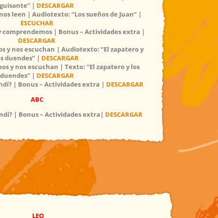
guisante” |
DESCARGAR
nos leen | Audiotexto: “Los sueños de Juan” |
ESCUCHAR
y comprendemos | Bonus – Actividades extra |
DESCARGAR
s y nos escuchan | Audiotexto: “El zapatero y
os duendes” |
DESCARGAR
os y nos escuchan | Texto: “El zapatero y los
duendes” |
DESCARGAR
ndí? | Bonus – Actividades extra |
DESCARGAR
ABC
ndí? | Bonus – Actividades extra|
DESCARGAR
LEO