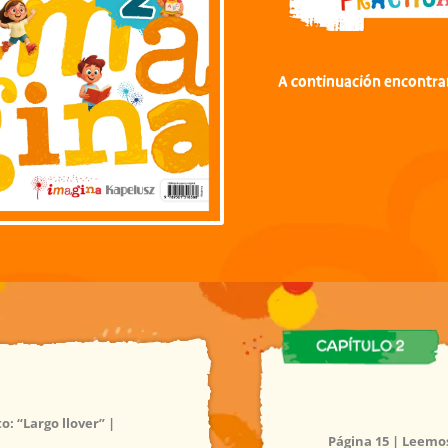
A continuación encontrar
: “Largo llover” |
Página 15 | Leemos