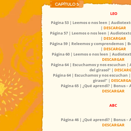
LEO
Página 53 | Leemos o nos leen | Audiotext
|
DESCARGAR
Página 57 | Leemos o nos leen | Audiotexto:
|
DESCARGAR
Página 59 | Releemos y comprendemos | Bo
|
DESCARGAR
Página 60 | Leemos o nos leen | Audiotext
DESCARGAR
Página 64 | Escuchamos y nos escuchan | 
del girasol” |
DESCAR
Página 64 | Escuchamos y nos escuchan | 
girasol” |
DESCARG
Página 65 | ¿Qué aprendí? | Bonus – 
DESCARGAR
ABC
Página 46 | ¿Qué aprendí? | Bonus – 
DESCARGAR