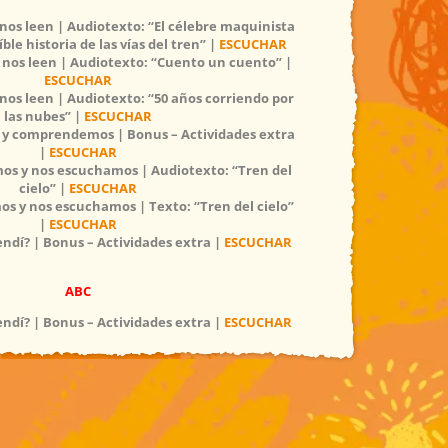
nos leen | Audiotexto: “El célebre maquinista
ble historia de las vías del tren” |
ESCUCHAR
 nos leen | Audiotexto: “Cuento un cuento” |
ESCUCHAR
nos leen | Audiotexto: “50 años corriendo por
las nubes” |
ESCUCHAR
 y comprendemos | Bonus – Actividades extra
|
ESCUCHAR
os y nos escuchamos | Audiotexto: “Tren del
cielo” |
ESCUCHAR
os y nos escuchamos | Texto: “Tren del cielo”
|
ESCUCHAR
endí? | Bonus – Actividades extra |
ESCUCHAR
ABC
endí? | Bonus – Actividades extra |
ESCUCHAR