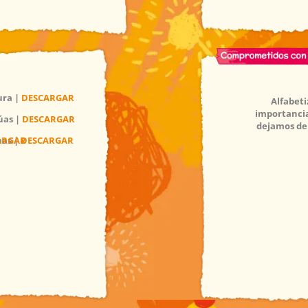
sura
|
DESCARGAR
Alfabeti
importancia
Púas
|
DESCARGAR
dejamos de 
mas
|
DESCARGAR
ARGAR