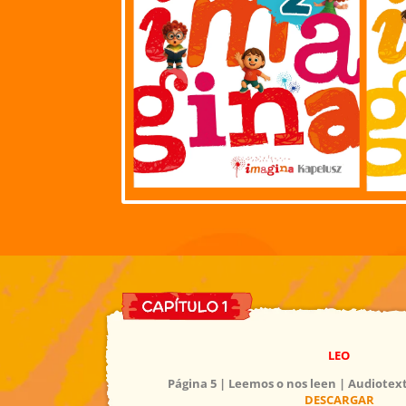
LEO
Página 5 | Leemos o nos leen | Audiotexto
DESCARGAR