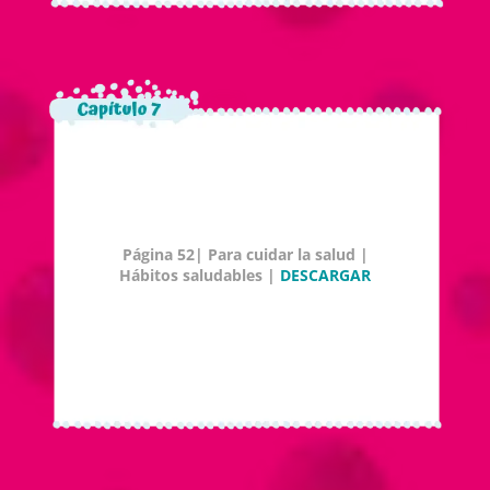
Página 52| Para cuidar la salud |
Hábitos saludables |
DESCARGAR