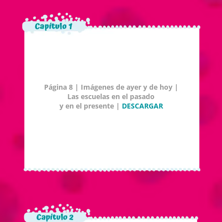
Página 8 | Imágenes de ayer y de hoy |
Las escuelas en el pasado
y en el presente |
DESCARGAR