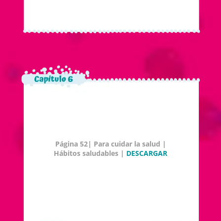
Página 52| Para cuidar la salud |
Hábitos saludables |
DESCARGAR