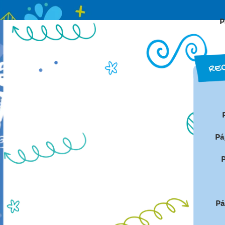
P
Pá
P
Pá