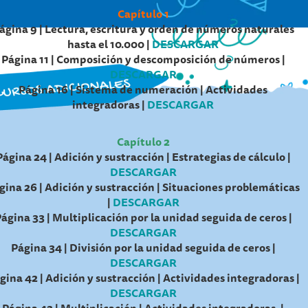
Capítulo 1
ágina 9 | Lectura, escritura y orden de números naturales
hasta el 10.000 |
DESCARGAR
Página 11 | Composición y descomposición de números |
DESCARGAR
Página 16 | Sistema de numeración | Actividades
integradoras |
DESCARGAR
Capítulo 2
Página 24 | Adición y sustracción | Estrategias de cálculo |
DESCARGAR
gina 26 | Adición y sustracción | Situaciones problemáticas
|
DESCARGAR
ágina 33 | Multiplicación por la unidad seguida de ceros |
DESCARGAR
Página 34 | División por la unidad seguida de ceros |
DESCARGAR
gina 42 | Adición y sustracción | Actividades integradoras |
DESCARGAR