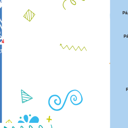
Pá
Pá
P