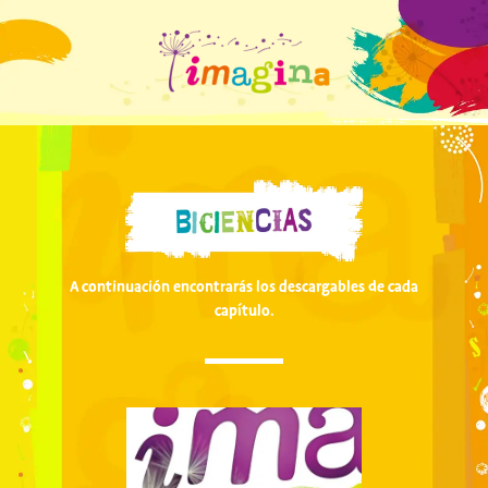
A continuación encontrarás los descargables de cada
capítulo.