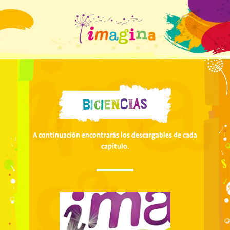
A continuación encontrarás los descargables de cada
capítulo.